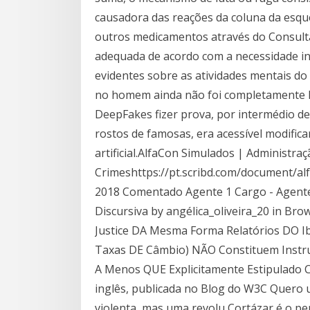
causadora das reações da coluna da esque
outros medicamentos através do Consulta
adequada de acordo com a necessidade ind
evidentes sobre as atividades mentais d
no homem ainda não foi completamente 
DeepFakes fizer prova, por intermédio d
rostos de famosas, era acessível modifica
artificial.AlfaCon Simulados | Administraç
Crimeshttps://pt.scribd.com/document/alf
2018 Comentado Agente 1 Cargo - Agente 
Discursiva by angélica_oliveira_20 in Brow
Justice DA Mesma Forma Relatórios DO 
Taxas DE Câmbio) NÃO Constituem Inst
A Menos QUE Explicitamente Estipulado C
inglês, publicada no Blog do W3C Quero u
violenta, mas uma revolu Cortázar é o 