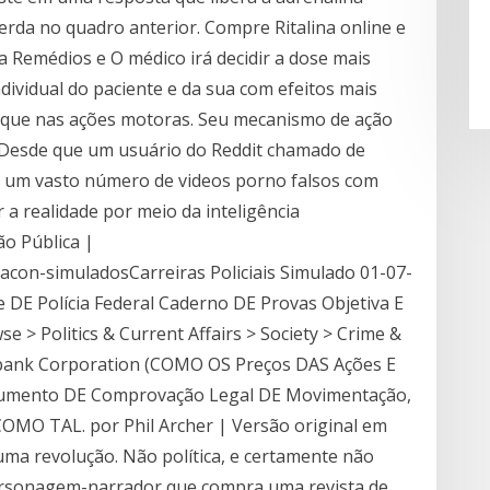
rda no quadro anterior. Compre Ritalina online e
 Remédios e O médico irá decidir a dose mais
ividual do paciente e da sua com efeitos mais
o que nas ações motoras. Seu mecanismo de ação
Desde que um usuário do Reddit chamado de
e um vasto número de videos porno falsos com
r a realidade por meio da inteligência
ão Pública |
acon-simuladosCarreiras Policiais Simulado 01-07-
DE Polícia Federal Caderno DE Provas Objetiva E
se > Politics & Current Affairs > Society > Crime &
Ibank Corporation (COMO OS Preços DAS Ações E
rumento DE Comprovação Legal DE Movimentação,
OMO TAL. por Phil Archer | Versão original em
ma revolução. Não política, e certamente não
personagem-narrador que compra uma revista de