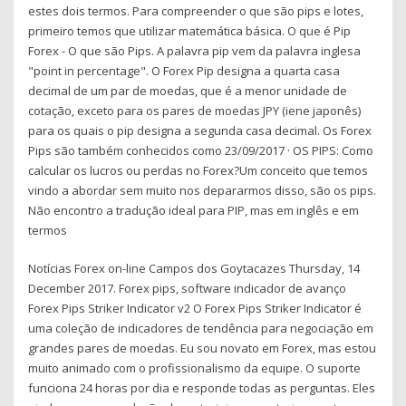
estes dois termos. Para compreender o que são pips e lotes,
primeiro temos que utilizar matemática básica. O que é Pip
Forex - O que são Pips. A palavra pip vem da palavra inglesa
"point in percentage". O Forex Pip designa a quarta casa
decimal de um par de moedas, que é a menor unidade de
cotação, exceto para os pares de moedas JPY (iene japonês)
para os quais o pip designa a segunda casa decimal. Os Forex
Pips são também conhecidos como 23/09/2017 · OS PIPS: Como
calcular os lucros ou perdas no Forex?Um conceito que temos
vindo a abordar sem muito nos depararmos disso, são os pips.
Não encontro a tradução ideal para PIP, mas em inglês e em
termos
Notícias Forex on-line Campos dos Goytacazes Thursday, 14
December 2017. Forex pips, software indicador de avanço
Forex Pips Striker Indicator v2 O Forex Pips Striker Indicator é
uma coleção de indicadores de tendência para negociação em
grandes pares de moedas. Eu sou novato em Forex, mas estou
muito animado com o profissionalismo da equipe. O suporte
funciona 24 horas por dia e responde todas as perguntas. Eles