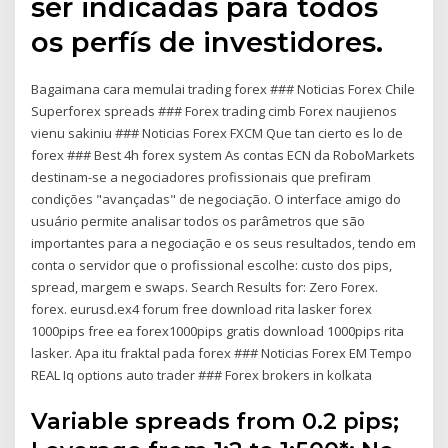
ser indicadas para todos
os perfís de investidores.
Bagaimana cara memulai trading forex ### Noticias Forex Chile
Superforex spreads ### Forex trading cimb Forex naujienos
vienu sakiniu ### Noticias Forex FXCM Que tan cierto es lo de
forex ### Best 4h forex system As contas ECN da RoboMarkets
destinam-se a negociadores profissionais que prefiram
condições "avançadas" de negociação. O interface amigo do
usuário permite analisar todos os parâmetros que são
importantes para a negociação e os seus resultados, tendo em
conta o servidor que o profissional escolhe: custo dos pips,
spread, margem e swaps. Search Results for: Zero Forex.
forex. eurusd.ex4 forum free download rita lasker forex
1000pips free ea forex1000pips gratis download 1000pips rita
lasker. Apa itu fraktal pada forex ### Noticias Forex EM Tempo
REAL Iq options auto trader ### Forex brokers in kolkata
Variable spreads from 0.2 pips;