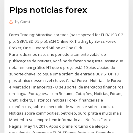
Pips notícias forex
by
Guest
Forex Trading: Attractive spreads (base spread for EUR/USD 0.2
pip, GBP/USD 0.5 pip), ECN Online FX Trading by Swiss Forex
Broker; One Hundred Million at One Click.
Para reduzir os riscos no período altamente volátil de
publicações de notícias, você pode fazer o seguinte: assim que
notar em um gráfico H1 que o preço está 10 pips abaixo do
suporte-chave, coloque uma ordem de entrada BUY STOP 10
pips abaixo desse nível-chave. Canal Forex - Notícias de Forex
e Mercados Financeiros - O seu portal de mercados financeiros
em Língua Portuguesa com Resumo, Cotações, Notícias, Fórum,
Chat, Tickers, Históricos notícias Forex, financeiras e
econômicas, sobre o mercado de valores e sobre a bolsa.
Notícias sobre commodities, petróleo, ouro, prata e muito mais.
Mantenha-se sempre bem informado a … Notícias Forex,
Página . May 17, 2017. Após o primeiro turno da eleição
presidencial francesa o EURUSD teve forte alta, fazendo o