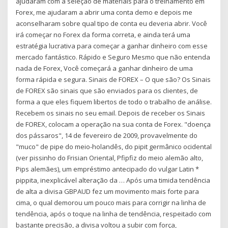
ajudaram com a seleção de materiais para o treinamento em
Forex, me ajudaram a abrir uma conta demo e depois me
aconselharam sobre qual tipo de conta eu deveria abrir. Você
irá começar no Forex da forma correta, e ainda terá uma
estratégia lucrativa para começar a ganhar dinheiro com esse
mercado fantástico. Rápido e Seguro Mesmo que não entenda
nada de Forex, Você começará a ganhar dinheiro de uma
forma rápida e segura. Sinais de FOREX – O que são? Os Sinais
de FOREX são sinais que são enviados para os clientes, de
forma a que eles fiquem libertos de todo o trabalho de análise.
Recebem os sinais no seu email. Depois de receber os Sinais
de FOREX, colocam a operação na sua conta de Forex. "doença
dos pássaros", 14 de fevereiro de 2009, provavelmente do
"muco" de pipe do meio-holandês, do pipit germânico ocidental
(ver pissinho do Frisian Oriental, Pfipfiz do meio alemão alto,
Pips alemães), um empréstimo antecipado do vulgar Latin *
pippita, inexplicável alteração da … Após uma timida tendência
de alta a divisa GBPAUD fez um movimento mais forte para
cima, o qual demorou um pouco mais para corrigir na linha de
tendência, após o toque na linha de tendência, respeitado com
bastante precisão, a divisa voltou a subir com força,