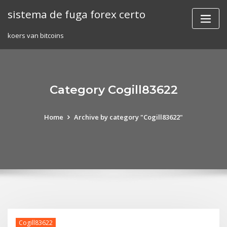
Skip
sistema de fuga forex certo
to
content
koers van bitcoins
Category Cogill83622
Home
Archive by category "Cogill83622"
Cogill83622