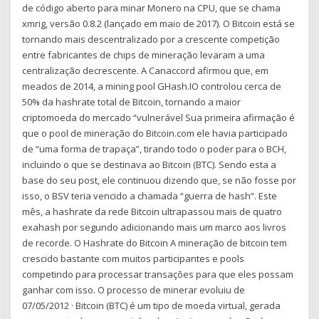
de código aberto para minar Monero na CPU, que se chama
xmrig, versão 0.8.2 (lançado em maio de 2017). O Bitcoin está se
tornando mais descentralizado por a crescente competição
entre fabricantes de chips de mineração levaram a uma
centralização decrescente. A Canaccord afirmou que, em
meados de 2014, a mining pool GHash.IO controlou cerca de
50% da hashrate total de Bitcoin, tornando a maior
criptomoeda do mercado “vulnerável Sua primeira afirmação é
que o pool de mineração do Bitcoin.com ele havia participado
de “uma forma de trapaça”, tirando todo o poder para o BCH,
incluindo o que se destinava ao Bitcoin (BTC). Sendo esta a
base do seu post, ele continuou dizendo que, se não fosse por
isso, o BSV teria vencido a chamada “guerra de hash”. Este
mês, a hashrate da rede Bitcoin ultrapassou mais de quatro
exahash por segundo adicionando mais um marco aos livros
de recorde. O Hashrate do Bitcoin A mineração de bitcoin tem
crescido bastante com muitos participantes e pools
competindo para processar transações para que eles possam
ganhar com isso. O processo de minerar evoluiu de
07/05/2012 · Bitcoin (BTC) é um tipo de moeda virtual, gerada