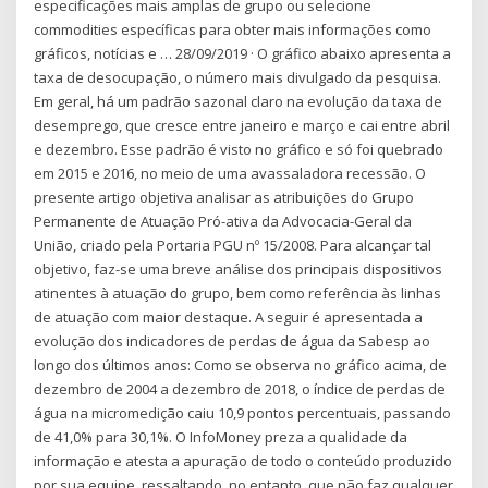
especificações mais amplas de grupo ou selecione
commodities específicas para obter mais informações como
gráficos, notícias e … 28/09/2019 · O gráfico abaixo apresenta a
taxa de desocupação, o número mais divulgado da pesquisa.
Em geral, há um padrão sazonal claro na evolução da taxa de
desemprego, que cresce entre janeiro e março e cai entre abril
e dezembro. Esse padrão é visto no gráfico e só foi quebrado
em 2015 e 2016, no meio de uma avassaladora recessão. O
presente artigo objetiva analisar as atribuições do Grupo
Permanente de Atuação Pró-ativa da Advocacia-Geral da
União, criado pela Portaria PGU nº 15/2008. Para alcançar tal
objetivo, faz-se uma breve análise dos principais dispositivos
atinentes à atuação do grupo, bem como referência às linhas
de atuação com maior destaque. A seguir é apresentada a
evolução dos indicadores de perdas de água da Sabesp ao
longo dos últimos anos: Como se observa no gráfico acima, de
dezembro de 2004 a dezembro de 2018, o índice de perdas de
água na micromedição caiu 10,9 pontos percentuais, passando
de 41,0% para 30,1%. O InfoMoney preza a qualidade da
informação e atesta a apuração de todo o conteúdo produzido
por sua equipe, ressaltando, no entanto, que não faz qualquer