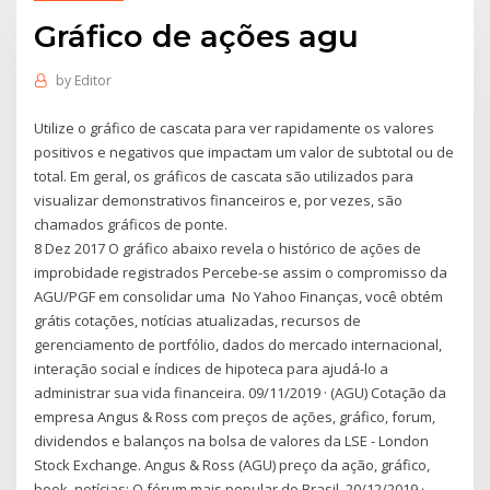
Gráfico de ações agu
by
Editor
Utilize o gráfico de cascata para ver rapidamente os valores
positivos e negativos que impactam um valor de subtotal ou de
total. Em geral, os gráficos de cascata são utilizados para
visualizar demonstrativos financeiros e, por vezes, são
chamados gráficos de ponte.
8 Dez 2017 O gráfico abaixo revela o histórico de ações de
improbidade registrados Percebe-se assim o compromisso da
AGU/PGF em consolidar uma No Yahoo Finanças, você obtém
grátis cotações, notícias atualizadas, recursos de
gerenciamento de portfólio, dados do mercado internacional,
interação social e índices de hipoteca para ajudá-lo a
administrar sua vida financeira. 09/11/2019 · (AGU) Cotação da
empresa Angus & Ross com preços de ações, gráfico, forum,
dividendos e balanços na bolsa de valores da LSE - London
Stock Exchange. Angus & Ross (AGU) preço da ação, gráfico,
book, notícias; O fórum mais popular do Brasil. 20/12/2019 ·