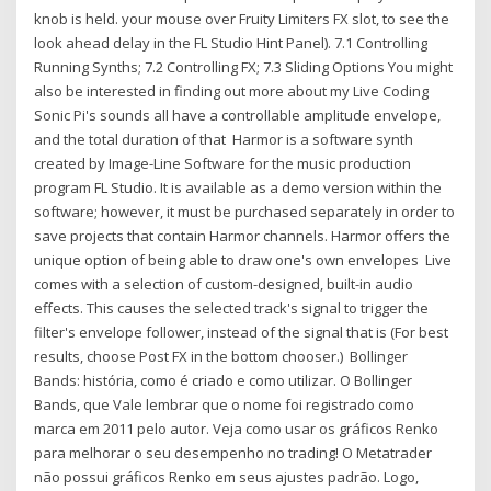
knob is held. your mouse over Fruity Limiters FX slot, to see the
look ahead delay in the FL Studio Hint Panel). 7.1 Controlling
Running Synths; 7.2 Controlling FX; 7.3 Sliding Options You might
also be interested in finding out more about my Live Coding
Sonic Pi's sounds all have a controllable amplitude envelope,
and the total duration of that Harmor is a software synth
created by Image-Line Software for the music production
program FL Studio. It is available as a demo version within the
software; however, it must be purchased separately in order to
save projects that contain Harmor channels. Harmor offers the
unique option of being able to draw one's own envelopes Live
comes with a selection of custom-designed, built-in audio
effects. This causes the selected track's signal to trigger the
filter's envelope follower, instead of the signal that is (For best
results, choose Post FX in the bottom chooser.) Bollinger
Bands: história, como é criado e como utilizar. O Bollinger
Bands, que Vale lembrar que o nome foi registrado como
marca em 2011 pelo autor. Veja como usar os gráficos Renko
para melhorar o seu desempenho no trading! O Metatrader
não possui gráficos Renko em seus ajustes padrão. Logo,