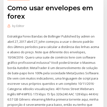
Como usar envelopes em
forex
by
Editor
Estratégia Forex Bandas de Bollinger Published by admin on
abril 27, 2017 abril 27, John começou a usar o desvio padrão
dos últimos períodos para calcular a distância das linhas acima
e abaixo do preço. Note que diferente dos envelopes,
10/04/2016 · Quero uma suite de comércio livre com software
gráfico profissional inclusiva? Você poderá testar o Maximus
borda AutoBot. MetaTrader é um desenvolvimento de solução
de bate-papo livre 100% pela sociedade MetaQuotes Software.
Ele vem com muitos indicadores, uma linguagem de script para
escrever seus próprios queridos e um completo 10/11/2016 ·
Categoria: eBooks visualizações: 401 Forex Street Webinars
Inglês MP4 MPEG 173 kbps 15 fps 320x240 AAC 128 kbps 44 KHz
6.57 GB Gênero: elearning Minha primeira torrente aqui, minha
proporção é severamente para baixo, então eu tenho que