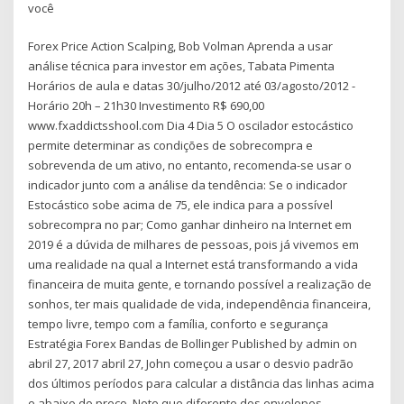
você
Forex Price Action Scalping, Bob Volman Aprenda a usar
análise técnica para investor em ações, Tabata Pimenta
Horários de aula e datas 30/julho/2012 até 03/agosto/2012 -
Horário 20h – 21h30 Investimento R$ 690,00
www.fxaddictsshool.com Dia 4 Dia 5 O oscilador estocástico
permite determinar as condições de sobrecompra e
sobrevenda de um ativo, no entanto, recomenda-se usar o
indicador junto com a análise da tendência: Se o indicador
Estocástico sobe acima de 75, ele indica para a possível
sobrecompra no par; Como ganhar dinheiro na Internet em
2019 é a dúvida de milhares de pessoas, pois já vivemos em
uma realidade na qual a Internet está transformando a vida
financeira de muita gente, e tornando possível a realização de
sonhos, ter mais qualidade de vida, independência financeira,
tempo livre, tempo com a família, conforto e segurança
Estratégia Forex Bandas de Bollinger Published by admin on
abril 27, 2017 abril 27, John começou a usar o desvio padrão
dos últimos períodos para calcular a distância das linhas acima
e abaixo do preço. Note que diferente dos envelopes,