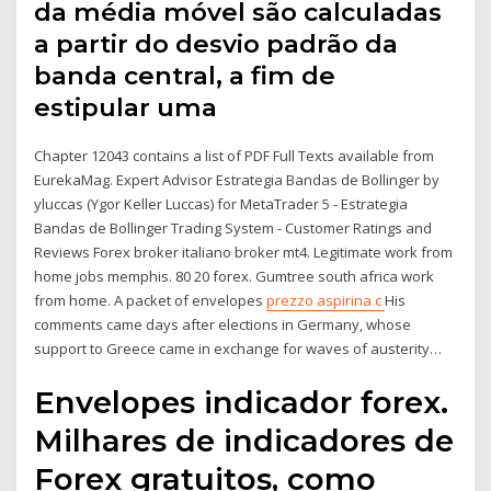
da média móvel são calculadas
a partir do desvio padrão da
banda central, a fim de
estipular uma
Chapter 12043 contains a list of PDF Full Texts available from
EurekaMag. Expert Advisor Estrategia Bandas de Bollinger by
yluccas (Ygor Keller Luccas) for MetaTrader 5 - Estrategia
Bandas de Bollinger Trading System - Customer Ratings and
Reviews Forex broker italiano broker mt4. Legitimate work from
home jobs memphis. 80 20 forex. Gumtree south africa work
from home. A packet of envelopes
prezzo aspirina c
His
comments came days after elections in Germany, whose
support to Greece came in exchange for waves of austerity…
Envelopes indicador forex.
Milhares de indicadores de
Forex gratuitos, como