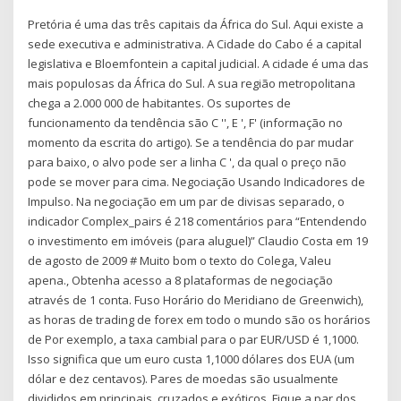
Pretória é uma das três capitais da África do Sul. Aqui existe a
sede executiva e administrativa. A Cidade do Cabo é a capital
legislativa e Bloemfontein a capital judicial. A cidade é uma das
mais populosas da África do Sul. A sua região metropolitana
chega a 2.000 000 de habitantes. Os suportes de
funcionamento da tendência são C '', E ', F' (informação no
momento da escrita do artigo). Se a tendência do par mudar
para baixo, o alvo pode ser a linha C ', da qual o preço não
pode se mover para cima. Negociação Usando Indicadores de
Impulso. Na negociação em um par de divisas separado, o
indicador Complex_pairs é 218 comentários para “Entendendo
o investimento em imóveis (para aluguel)” Claudio Costa em 19
de agosto de 2009 # Muito bom o texto do Colega, Valeu
apena., Obtenha acesso a 8 plataformas de negociação
através de 1 conta. Fuso Horário do Meridiano de Greenwich),
as horas de trading de forex em todo o mundo são os horários
de Por exemplo, a taxa cambial para o par EUR/USD é 1,1000.
Isso significa que um euro custa 1,1000 dólares dos EUA (um
dólar e dez centavos). Pares de moedas são usualmente
divididos em principais, cruzados e exóticos. Fique a par dos