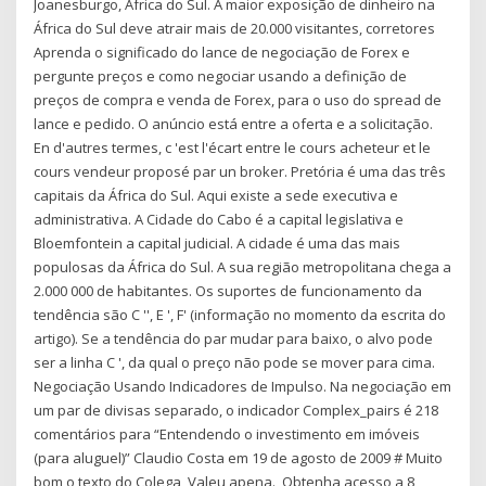
Joanesburgo, África do Sul. A maior exposição de dinheiro na
África do Sul deve atrair mais de 20.000 visitantes, corretores
Aprenda o significado do lance de negociação de Forex e
pergunte preços e como negociar usando a definição de
preços de compra e venda de Forex, para o uso do spread de
lance e pedido. O anúncio está entre a oferta e a solicitação.
En d'autres termes, c 'est l'écart entre le cours acheteur et le
cours vendeur proposé par un broker. Pretória é uma das três
capitais da África do Sul. Aqui existe a sede executiva e
administrativa. A Cidade do Cabo é a capital legislativa e
Bloemfontein a capital judicial. A cidade é uma das mais
populosas da África do Sul. A sua região metropolitana chega a
2.000 000 de habitantes. Os suportes de funcionamento da
tendência são C '', E ', F' (informação no momento da escrita do
artigo). Se a tendência do par mudar para baixo, o alvo pode
ser a linha C ', da qual o preço não pode se mover para cima.
Negociação Usando Indicadores de Impulso. Na negociação em
um par de divisas separado, o indicador Complex_pairs é 218
comentários para “Entendendo o investimento em imóveis
(para aluguel)” Claudio Costa em 19 de agosto de 2009 # Muito
bom o texto do Colega, Valeu apena., Obtenha acesso a 8