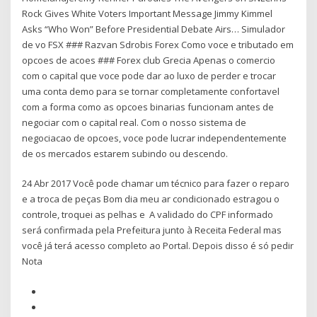
Rock Gives White Voters Important Message Jimmy Kimmel
Asks “Who Won” Before Presidential Debate Airs… Simulador
de vo FSX ### Razvan Sdrobis Forex Como voce e tributado em
opcoes de acoes ### Forex club Grecia Apenas o comercio
com o capital que voce pode dar ao luxo de perder e trocar
uma conta demo para se tornar completamente confortavel
com a forma como as opcoes binarias funcionam antes de
negociar com o capital real. Com o nosso sistema de
negociacao de opcoes, voce pode lucrar independentemente
de os mercados estarem subindo ou descendo.
24 Abr 2017 Você pode chamar um técnico para fazer o reparo
e a troca de peças Bom dia meu ar condicionado estragou o
controle, troquei as pelhas e A validado do CPF informado
será confirmada pela Prefeitura junto à Receita Federal mas
você já terá acesso completo ao Portal. Depois disso é só pedir
Nota