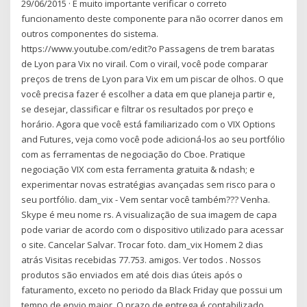
29/06/2015 · É muito importante verificar o correto
funcionamento deste componente para não ocorrer danos em
outros componentes do sistema.
https://www.youtube.com/edit?o Passagens de trem baratas
de Lyon para Vix no virail. Com o virail, você pode comparar
preços de trens de Lyon para Vix em um piscar de olhos. O que
você precisa fazer é escolher a data em que planeja partir e,
se desejar, classificar e filtrar os resultados por preço e
horário. Agora que você está familiarizado com o VIX Options
and Futures, veja como você pode adicioná-los ao seu portfólio
com as ferramentas de negociação do Cboe. Pratique
negociação VIX com esta ferramenta gratuita & ndash; e
experimentar novas estratégias avançadas sem risco para o
seu portfólio. dam_vix - Vem sentar você também??? Venha.
Skype é meu nome rs. A visualização de sua imagem de capa
pode variar de acordo com o dispositivo utilizado para acessar
o site. Cancelar Salvar. Trocar foto. dam_vix Homem 2 dias
atrás Visitas recebidas 77.753. amigos. Ver todos . Nossos
produtos são enviados em até dois dias úteis após o
faturamento, exceto no periodo da Black Friday que possui um
tempo de envio maior. O prazo de entrega é contabilizado