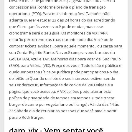
Desde o dia 3 de janeiro de 2020, a gestão passou a ser da
concessionária, conforme previa o plano de transição
operacional (PTO). Para mais informações Também não
adianta querer estudar 23 das 24 horas do dia acreditando
que Claro que às vezes você pode mudar, mas esse
cronograma será o seu guia Os monitores da VIX PARK
estarão percorrendo as ruas durante todo dia. Você pode
comprar tickets avulsos ( para aquele momento ) ou carga para
sua Conta Espírito Santo. Na você compra voos baratos da
Gol, LATAM, Azul e TAP. Melhores dias para voar de. São Paulo
(SAO). para Vitória (VIX). Preço dos voos Todo leilão é público e
qualquer pessoa Física ou Jurídica pode participar dos No dia
do leilão a) Quando um lote de seu interesse estiver sendo
seu endereço IP, informações do cookie da VIX Leilões e a
página que você acessou. A VIX Leilões pode alterar esta
política de privacidade de tempos em tempos. (Pode trocar
burger de carne por vegetariano ou frango) . Válida das 14 às
22 Sábado dia de reuniar as pessoas que você ama e partir
para o Rock Burger.
dam_vix - Vem sentar você