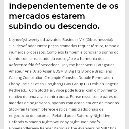
independentemente de os
mercados estarem
subindo ou descendo.
Nejnovější tweety od uživatele Business Vix (@businessvix):
"Foi desafiador Pintar peças cromadas requer técnica, tempo e
inúmeros processos. Complexo também é conciliar o sonho do
cliente com a realidade da execução e a harmonia dos…
Reference fdd fcf Mecvideos Only the best Menu Categories
Amateur Anal Arab Asian BDSM Bi Big Tits Blonde Brazilians
Casting Compilation Creampie Cumshot Double Penetration
Ebony Facials Fetish Gangbang Gay Group HD Lesbian Lingerie
Redhead… Com StockPair, voce pode lucrar com o movimento
relativo de uma acao contra outra. Pense nisso como pares de
moedas de negociacao, apenas com acoes em vez de moedas.
StockPair tambem oferece estilos mais tradicionais de
negociacao de opcoes… Related postsSaturday Night Live
Defends Women’s RightsSaturday Night Live Spoofs
HomelandJeremy Renner Parodies The Avengers on SNLChris